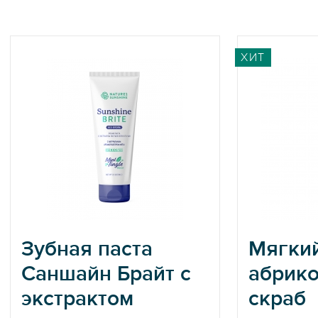
ХИТ
Зубная паста
Мягки
Саншайн Брайт с
абрик
экстрактом
скраб