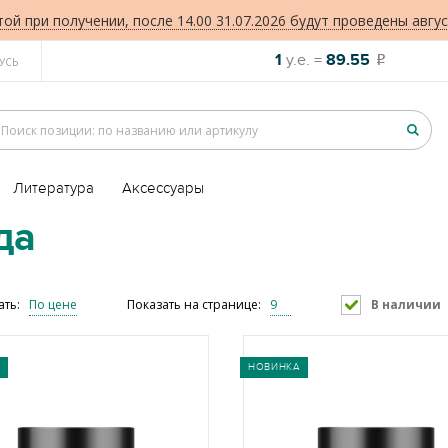
той при получении, после 14.00 31.07.2026 будут проведены авгус
1
у.е. =
89.55
o
УСЬ
Литература
Аксессуары
да
ать:
По цене
Показать на странице:
9
В наличии
НОВИНКА