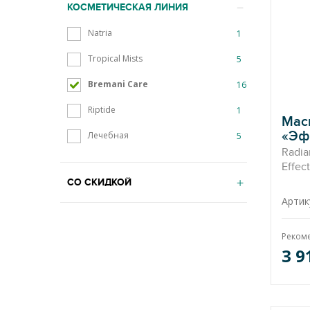
КОСМЕТИЧЕСКАЯ ЛИНИЯ
Natria
1
Tropical Mists
5
Bremani Care
16
Riptide
1
Мас
«Эф
Лечебная
5
Radia
Effect
СО СКИДКОЙ
Артик
Реком
3 9