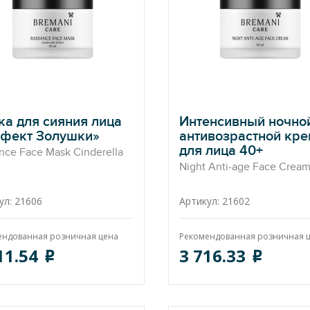
ка для сияния лица
Интенсивный ночно
фект Золушки»
антивозрастной кр
для лица 40+
nce Face Mask Cinderella
Night Anti-age Face Crea
ул: 21606
Артикул: 21602
ендованная розничная цена
Рекомендованная розничная 
11.54
3 716.33
o
o