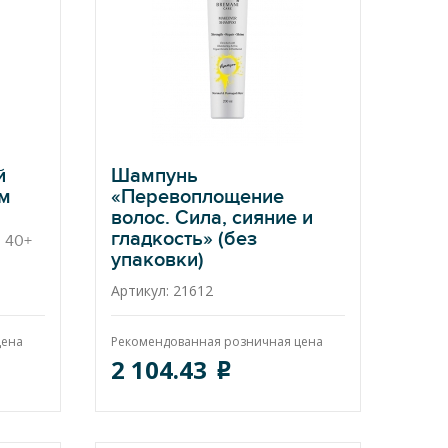
й
Шампунь
ем
«Перевоплощение
волос. Сила, сияние и
гладкость» (без
m 40+
упаковки)
Makeover Shampoo
Артикул: 21612
цена
Рекомендованная розничная цена
2 104.43
o