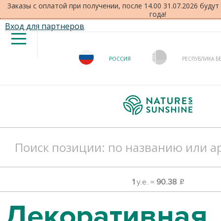
Заказы с оплатой при получении, после 14.00 31.07.2026 буду
года!
Вход для партнеров
РОССИЯ
РЕСПУБЛИКА Б
1
у.е. =
90.38
o
Декоративная