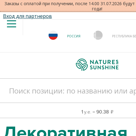
Заказы с оплатой при получении, после 14.00 31.07.2026 буду
года!
Вход для партнеров
РОССИЯ
РЕСПУБЛИКА Б
1
у.е. =
90.38
o
Декоративная