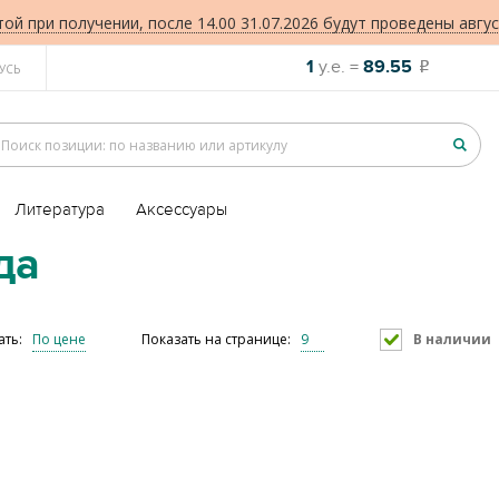
той при получении, после 14.00 31.07.2026 будут проведены авгус
1
у.е. =
89.55
o
УСЬ
Литература
Аксессуары
да
ать:
По цене
Показать на странице:
9
В наличии