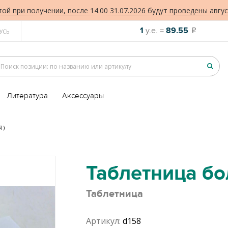
той при получении, после 14.00 31.07.2026 будут проведены авгус
1
у.е. =
89.55
o
УСЬ
Литература
Аксессуары
Я)
Таблетница бо
Таблетница
Артикул:
d158