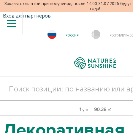
Заказы с оплатой при получении, после 14.00 31.07.2026 буду
года!
Вход для партнеров
РОССИЯ
РЕСПУБЛИКА Б
1
у.е. =
90.38
o
Декоративная