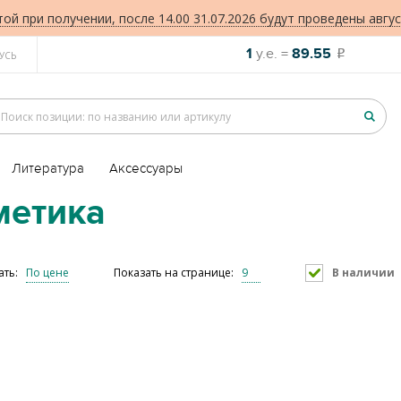
той при получении, после 14.00 31.07.2026 будут проведены авгус
1
у.е. =
89.55
o
УСЬ
Литература
Аксессуары
метика
ать:
По цене
Показать на странице:
9
В наличии