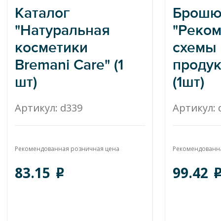
Каталог
Брошю
"Натуральная
"Реко
косметики
схемы
Bremani Care" (1
продук
шт)
(1шт)
Bremani Care
Брошюр
Артикул: d339
Артикул: 
"Реком
схемы н
Рекомендованная розничная цена
продукц
Рекомендованн
83.15
99.42
o