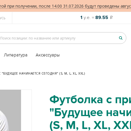
той при получении, после 14.00 31.07.2026 будут проведены авгус
1
у.е. =
89.55
o
УСЬ
Литература
Аксессуары
БУДУЩЕЕ НАЧИНАЕТСЯ СЕГОДНЯ" (S, M, L, XL, XXL)
Футболка с пр
"Будущее начи
(S, M, L, XL, XX